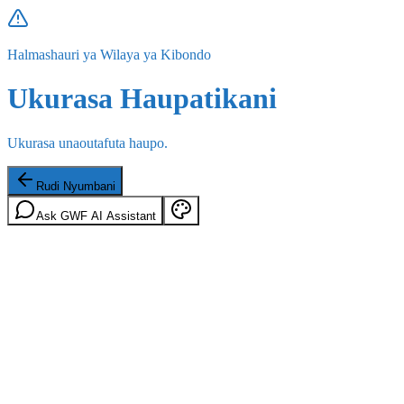
Halmashauri ya Wilaya ya Kibondo
Ukurasa Haupatikani
Ukurasa unaoutafuta haupo.
Rudi Nyumbani
Ask GWF AI Assistant