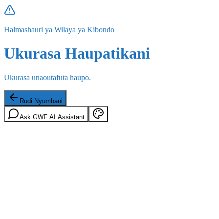
Halmashauri ya Wilaya ya Kibondo
Ukurasa Haupatikani
Ukurasa unaoutafuta haupo.
Rudi Nyumbani
Ask GWF AI Assistant